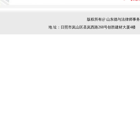
版权所有@ 山东德与法律师事务所 电 话
地 址：日照市岚山区圣岚西路268号创胜建材大厦4楼 邮 